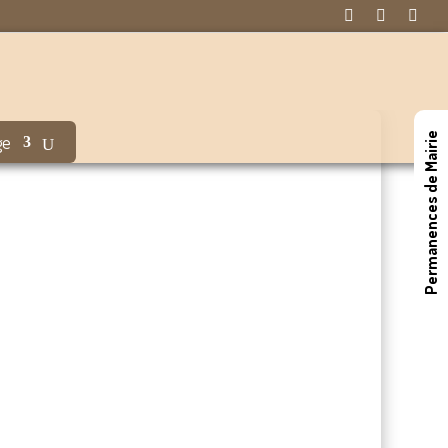



Permanences de Mairie
ge