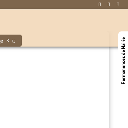



Permanences de Mairie
ge