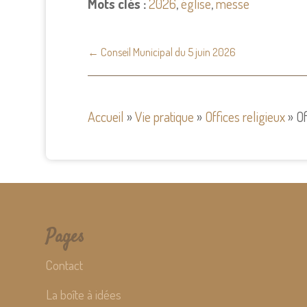
Mots clés :
2026
,
église
,
messe
←
Conseil Municipal du 5 juin 2026
Accueil
»
Vie pratique
»
Offices religieux
»
Of
Pages
Contact
La boîte à idées