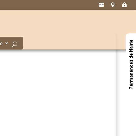



Permanences de Mairie
ge