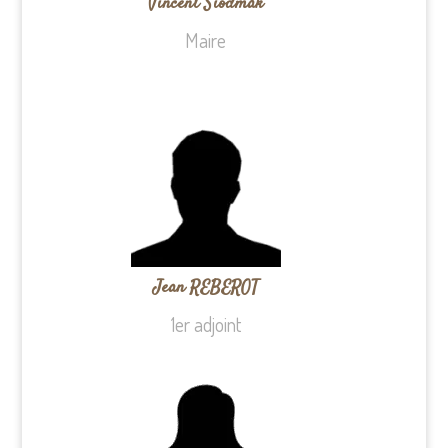
Vincent Siodmak
Maire
Jean REBEROT
1er adjoint