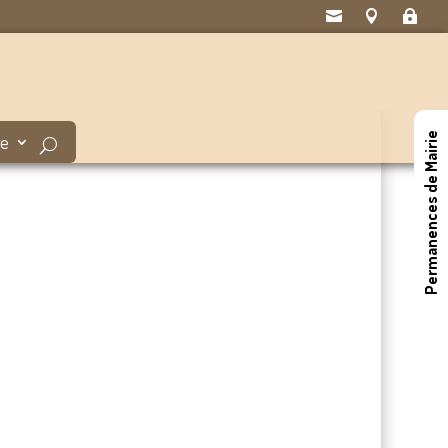



Permanences de Mairie
ge