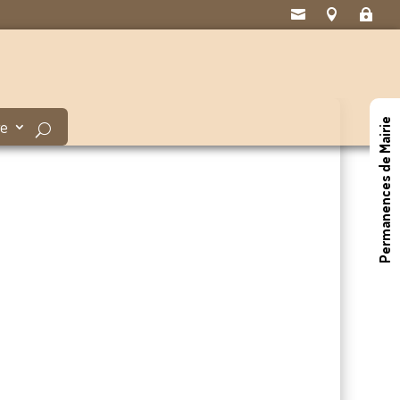



Permanences de Mairie
ge