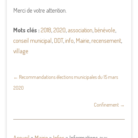
Merci de votre attention.
Mots clés :
2018
,
2020
,
association
,
bénévole
,
conseil municipal
,
DDT
,
info
,
Mairie
,
recensement
,
village
←
Recommandations élections municipales du 15 mars
2020
Confinement
→
Accueil
»
Mairie
»
Infos
»
Informations aux